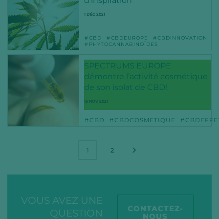
d’inspiration
1 DÉC 2021
CBD
CBDEUROPE
CBDINNOVATION
PHYTOCANNABINOÏDES
SPECTRUMS EUROPE
démontre l’activité cosmétique
de son isolat de CBD!
15 NOV 2021
CBD
CBDCOSMETIQUE
CBDEFFE
2
1
VOUS AVEZ UNE
CONTACTEZ-
QUESTION
NOUS