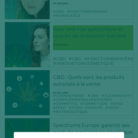
25 JAN 2024
CBD
FONCTIONBARRIÈRE
SKINSCIENCE
Pour une vue systémique et
vivante de la fonction barrière
15 JAN 2024
CBD
CBG
FONCTIONBARRIÈRE
INNOVATIONCOSMÉTIQUE
CBD : Quels sont les produits
autorisés à la vente
22 FÉV 2023
CANNABINOÏDS
CBD
CLEANBEAUTY
COMPLÉMENTSALIMENTAIRES
COSMETICS
COSMETIQUE
EFSA
FEED
FOOD
HEALTH
NEWS
NUTRACEUTIQUE
Spectrums Europe garantit ses
produits par l’analyse génétique