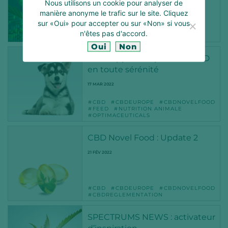
Nous utilisons un cookie pour analyser de
26 OCT 2022
manière anonyme le trafic sur le site. Cliquez
sur «Oui» pour accepter ou sur «Non» si vous
ADN
BARCODING
CBD
n'êtes pas d'accord.
METABARCODING
TRAÇABILITÉ
Oui
Non
Développer des produits CBD
en toute sérénité
17 MAR 2022
CBD
CBDEUROPE
CBDNOVELFOOD
FEED
NUTRITION ANIMALE
OPTIMACEUTICALS
CBD Novel Food : Update 2
21 FÉV 2022
CBD
CBDEUROPE
CBDNOVELFOOD
CBDREGLEMENTATION
SPECTRUMS NEWS : activateur