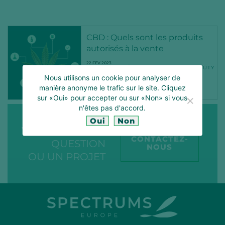
CBD : Quels sont les produits
autorisés à la vente
22 FÉV 2023
CANNABINOÏDS
CBD
CLEANBEAUTY
COMPLÉMENTSALIMENTAIRES
Nous utilisons un cookie pour analyser de
COSMETICS
COSMETIQUE
EFSA
manière anonyme le trafic sur le site. Cliquez
FEED
FOOD
HEALTH
NEWS
NUTRACEUTIQUE
sur «Oui» pour accepter ou sur «Non» si vous
n'êtes pas d'accord.
Oui
Non
VOUS AVEZ UNE
CONTACTEZ-
QUESTION
NOUS
OU UN PROJET