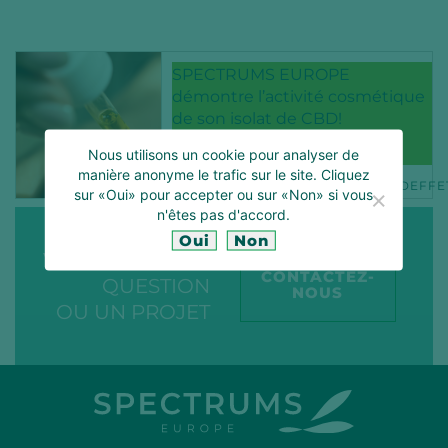
SPECTRUMS EUROPE
démontre l’activité cosmétique
de son isolat de CBD!
15 NOV 2021
Nous utilisons un cookie pour analyser de
manière anonyme le trafic sur le site. Cliquez
CBD
CBDCOSMETIQUE
CBDEFFE
sur «Oui» pour accepter ou sur «Non» si vous
n'êtes pas d'accord.
Oui
Non
VOUS AVEZ UNE
CONTACTEZ-
QUESTION
NOUS
OU UN PROJET