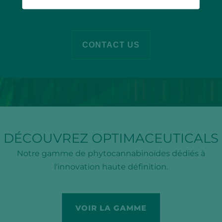
TELL US WHAT YOU NEED
CONTACT US
DÉCOUVREZ OPTIMACEUTICALS
Notre gamme de phytocannabinoïdes dédiés à
l'innovation haute définition.
VOIR LA GAMME