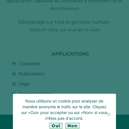
application capillaire et contribue à améliorer l'état
des cheveux.
Décryptage sur tout le génome humain.
Tests in-vitro, ex-vivo et in-vivo.
APPLICATIONS
Cosmetics
Nutraceutics
Vape
Animal nutrition
Nous utilisons un cookie pour analyser de
manière anonyme le trafic sur le site. Cliquez
sur «Oui» pour accepter ou sur «Non» si vous
n'êtes pas d'accord.
Oui
Non