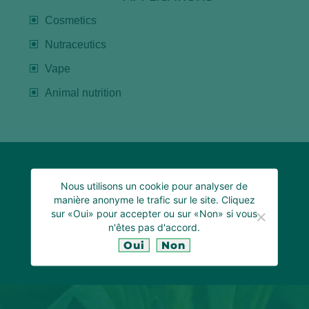
Cosmetics
Nutraceutics
Vape
Animal nutrition
TELL US WHAT YOU NEED
Nous utilisons un cookie pour analyser de
manière anonyme le trafic sur le site. Cliquez
sur «Oui» pour accepter ou sur «Non» si vous
n'êtes pas d'accord.
CONTACT US
Oui
Non