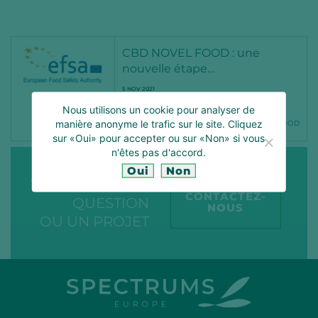
CBD NOVEL FOOD : une
nouvelle étape…
5 NOV 2021
Nous utilisons un cookie pour analyser de
manière anonyme le trafic sur le site. Cliquez
CBD
CBDEUROPE
CBDNOVELFOOD
CBDREGLEMENTATION
sur «Oui» pour accepter ou sur «Non» si vous
n'êtes pas d'accord.
Oui
Non
VOUS AVEZ UNE
CONTACTEZ-
QUESTION
NOUS
OU UN PROJET