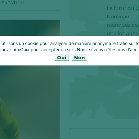
MENTATION
Le futur du 
Nouveautés r
manquez aucu
une longueur
utilisons un cookie pour analyser de manière anonyme le trafic sur le
quez sur «Oui» pour accepter ou sur «Non» si vous n'êtes pas d'acc
Oui
Non