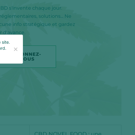
CBD s'invente chaque jour.
églementaires, solutions... Ne
ne info stratégique et gardez
 d'avance.
 site.
ord.
ABONNEZ-
VOUS
CBD NOVEL FOOD : une