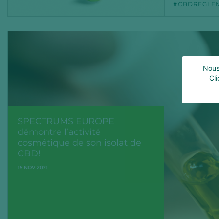
CBDREGLE
Nous 
Cli
SPECTRUMS EUROPE
démontre l’activité
cosmétique de son isolat de
CBD!
15 NOV 2021