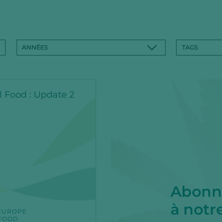
ANNÉES
TAGS
 Food : Update 2
Abonn
à notr
EUROPE
FOOD