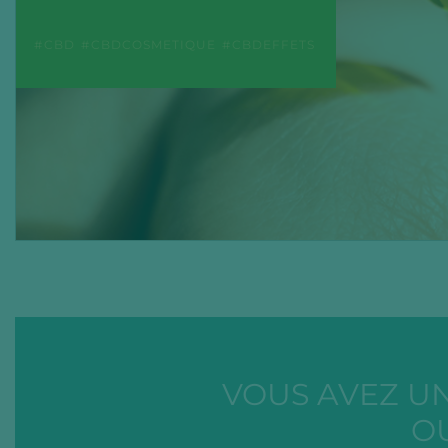
CBD
CBDCOSMETIQUE
CBDEFFETS
VOUS AVEZ U
O