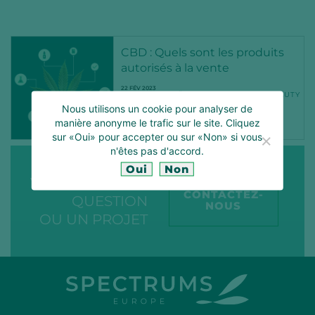
CBD : Quels sont les produits
autorisés à la vente
22 FÉV 2023
CANNABINOÏDS
CBD
CLEANBEAUTY
COMPLÉMENTSALIMENTAIRES
Nous utilisons un cookie pour analyser de
COSMETICS
COSMETIQUE
EFSA
manière anonyme le trafic sur le site. Cliquez
FEED
FOOD
HEALTH
NEWS
NUTRACEUTIQUE
sur «Oui» pour accepter ou sur «Non» si vous
n'êtes pas d'accord.
Oui
Non
VOUS AVEZ UNE
CONTACTEZ-
QUESTION
NOUS
OU UN PROJET