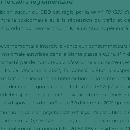
ur le cadre réglementaire
islation autour du CBD est régie par la
loi n° 70-1320 
ntre la toxicomanie et à la répression du trafic et de 
tout produit qui contient du THC à un taux supérieur 
uvernemental a interdit la vente aux consommateurs des
 maximale autorisée dans la plante passe à 0,3 %, afin d
 contesté par de nombreux professionnels du secteur, 
Le 29 décembre 2022, le Conseil d’État a suspen
’article 1, levant ainsi l’interdiction de la vente des 
ette décision, le gouvernement et la MILDECA (Mission in
ddictives) ont engagé des travaux interministériels p
, les dispositions de l’arrêté du 30 décembre 2021 qui re
cannabinoïde non psychoactif, est légal s’il est utilisé à
t inférieur à 0,3 %. Néanmoins, cette décision ne per
ù le règlement Européen (UE) 2015/2283 considère le