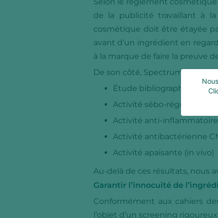
Selon le règlement cosmétique 
de la publicité travaillant à 
cosmétique doit être étayée par
avant d’un ingrédient en regard 
à la marque de faire la preuve de
De son côté, Spectrums Europe ti
Nous 
Étude bibliographique
Cli
Activité sébo-régulatrice (in
Activité anti-inflammatoire 
Activité antibactérienne CMI
Activité apaisante (in vivo)
Au-delà de ces résultats, nous
Garantir l’innocuité de l’ingréd
Conformément aux cahiers des 
l’objet d’un screening rigoureux 