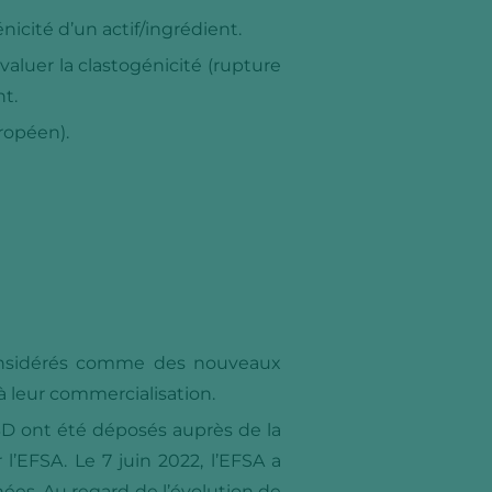
nicité d’un actif/ingrédient.
aluer la clastogénicité (rupture
t.
ropéen).
considérés comme des nouveaux
à leur commercialisation.
CBD ont été déposés auprès de la
’EFSA. Le 7 juin 2022, l’EFSA a
nées. Au regard de l’évolution de