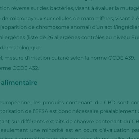
ion réverse sur des bactéries, visant à évaluer la mutagé
o de micronoyaux sur cellules de mammifères, visant à év
é (apparition de chromosome anomal) d’un actif/ingrédien
llergènes (liste de 26 allergènes contrôlés au niveau Eu
e dermatologique.
AM, mesure d’irritation cutané selon la norme OCDE 439.
norme OCDE 432.
alimentaire
ion européenne, les produits contenant du CBD sont 
utorisation de l’EFSA est donc nécessaire préalablement 
ortant sur différents extraits de chanvre contenant du 
ulement une minorité est en cours d’évaluation par l
ossiers à compléter leurs dossiers avec de nouvelles don