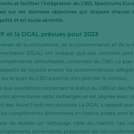
nts et faciliter l’intégration du CBD, Spectrums Europ
ussi sur les données objectives qui étayent chacun 
lité et en toute sérénité.
F et la DGAL prévues pour 2023
énérale de la concurrence, de la consommation et de la 
alimentation (DGAL) ont indiqué que des contrôles son
 compléments alimentaires, contenant du CBD. Le plan de
 aspects de loyauté envers les consommateurs (allégati
ur le sujet du CBD a permis d’en préciser le contour.
 que sa position concernant le statut du CBD et des fl
ts alimentaires reste inchangée et est alignée avec ce
nt des Novel Food non autorisés. La DGAL a rappelé que 
les compléments alimentaires en France, à date, sont les
est de réaliser un nettoyage ciblé du marché. Les cont
compléments alimentaires, présentant les non-conformit