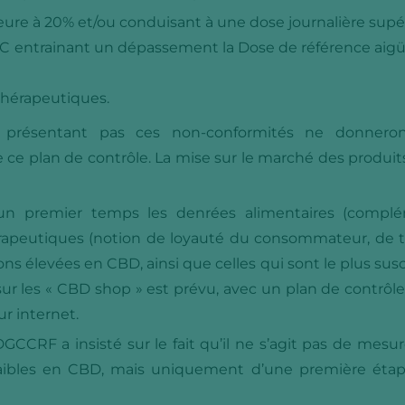
ure à 20% et/ou conduisant à une dose journalière sup
C entrainant un dépassement la Dose de référence aigüe 
thérapeutiques.
 présentant pas ces non-conformités ne donneron
e ce plan de contrôle. La mise sur le marché des produit
 un premier temps les denrées alimentaires (complém
rapeutiques (notion de loyauté du consommateur, de tro
ns élevées en CBD, ainsi que celles qui sont le plus sus
r les « CBD shop » est prévu, avec un plan de contrôle 
r internet.
GCCRF a insisté sur le fait qu’il ne s’agit pas de mesur
faibles en CBD, mais uniquement d’une première étap