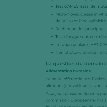
Test d’AMES, essai de mutat
Micro-Noyaux, essai in vitr
de l’ADN) et l’aneugénicit
Recherche des principaux a
Test d’usage sous contrôl
Irritation oculaire : HET-C
Non photoxicite selon la 
La question du domaine 
Alimentation humaine
Selon le référentiel de l’un
aliments (« novel food »). Une a
À ce jour, plusieurs dossiers p
commission Européenne, mais se
invité les dépositaires de ces d