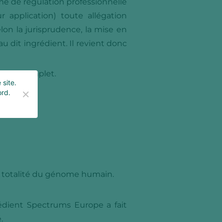
e de régulation professionnelle
r application) toute allégation
lon la jurisprudence, la mise en
u dit ingrédient. Il revient donc
vation complet.
 site.
ord.
a totalité du génome humain.
édient Spectrums Europe a fait
.