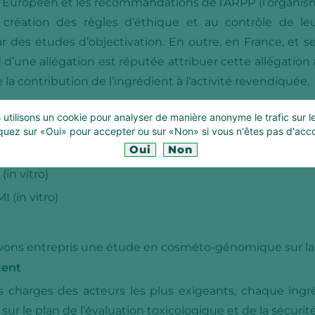
Européen et les recommandations de l’ARPP (l’organism
la création des règles d’éthique et au contrôle de leu
 des études d’objectivation. En outre, en France, et se
d’une allégation est réputée attribuer cette allégation a
 la contribution de l’ingrédient à l’activité revendiquée.
ent à la disposition de ses clients un dossier d’objecti
utilisons un cookie pour analyser de manière anonyme le trafic sur le
quez sur «Oui» pour accepter ou sur «Non» si vous n'êtes pas d'acc
Oui
Non
 vitro)
(in vitro)
 (in vitro)
 avons entrepris une étude en cosméto-génomique sur l
ient
charges des acteurs les plus exigeants, chaque ingr
sur le plan de l’évaluation toxicologique et de la sécurité