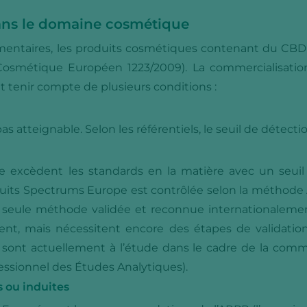
dans le domaine cosmétique
mentaires, les produits cosmétiques contenant du CBD s
osmétique Européen 1223/2009). La commercialisation
tenir compte de plusieurs conditions :
 atteignable. Selon les référentiels, le seuil de détecti
 excèdent les standards en la matière avec un seuil d
uits Spectrums Europe est contrôlée selon la méthode AO
a seule méthode validée et reconnue internationalemen
nt, mais nécessitent encore des étapes de validatio
qui sont actuellement à l’étude dans le cadre de la co
essionnel des Études Analytiques).
s ou induites