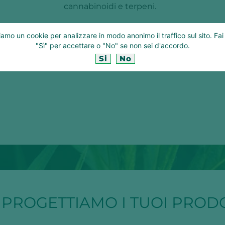
cannabinoidi e terpeni.
Con il suo colore ambrato dorato, il nostr
ziamo un cookie per analizzare in modo anonimo il traffico sul sito. Fai 
applicazioni pratiche incluse, ma non limi
"Sì" per accettare o "No" se non sei d'accordo.
o per inalazione.
Si
No
 PROGETTIAMO I TUOI PROD