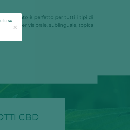
o distillato è perfetto per tutti i tipi di
clic su
tate a, per via orale, sublinguale, topica
OTTI CBD