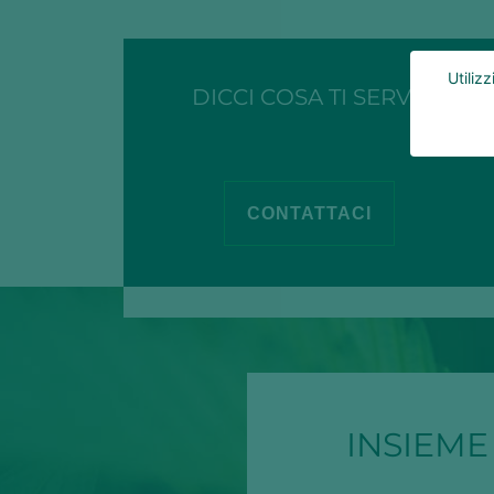
Utiliz
DICCI COSA TI SERVE
CONTATTACI
INSIEME