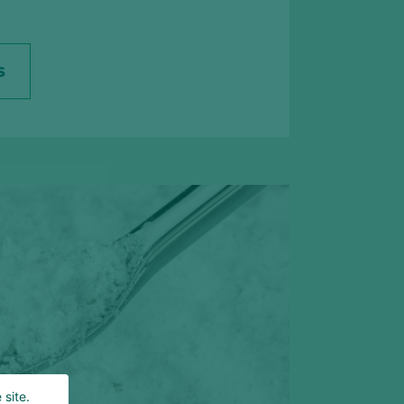
S
 site.