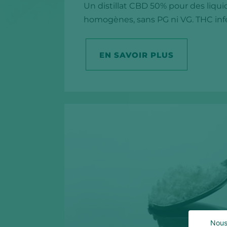
Un distillat CBD 50% pour des liqui
homogènes, sans PG ni VG. THC infé
EN SAVOIR PLUS
Nous 