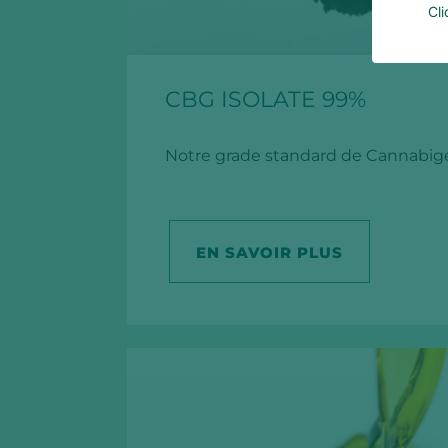
Cli
CBG ISOLATE 99%
Notre grade standard de Cannabig
EN SAVOIR PLUS