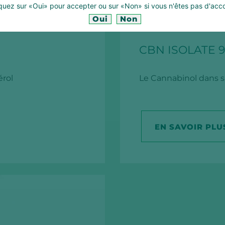
quez sur «Oui» pour accepter ou sur «Non» si vous n'êtes pas d'acc
Oui
Non
CBN ISOLATE 9
érol
Le Cannabinol dans s
EN SAVOIR PLU