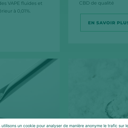
CBD de qualité
des VAPE fluides et
rieur à 0,01%.
EN SAVOIR PLU
utilisons un cookie pour analyser de manière anonyme le trafic sur le