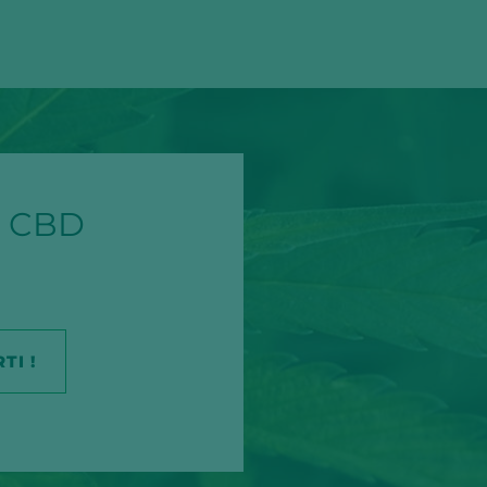
 CBD
TI !