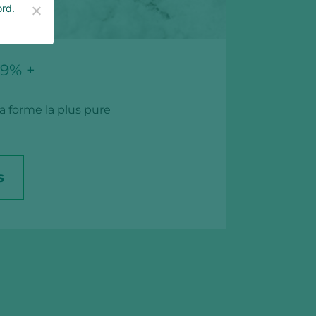
ord.
9% +
a forme la plus pure
S