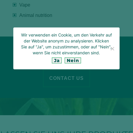
Vape
Animal nutrition
Wir verwenden ein Cookie, um den Verkehr auf
der Website anonym zu analysieren. Klicken
Sie auf "Ja", um zuzustimmen, oder auf "Nein",
TELL US WHAT YOU NEED
wenn Sie nicht einverstanden sind.
Ja
Nein
CONTACT US